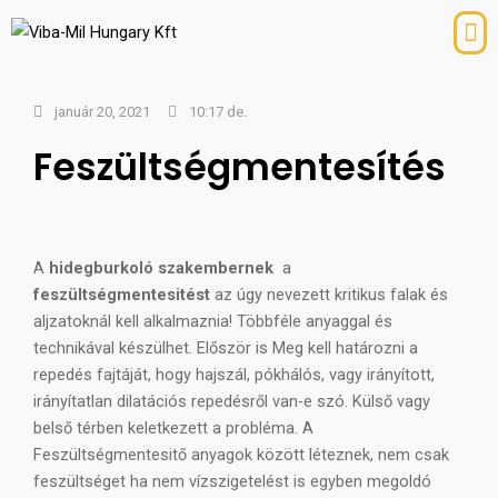
január 20, 2021
10:17 de.
Feszültségmentesítés
A
hidegburkoló szakembernek
a
feszültségmentesitést
az úgy nevezett kritikus falak és
aljzatoknál kell alkalmaznia! Többféle anyaggal és
technikával készülhet. Először is Meg kell határozni a
repedés fajtáját, hogy hajszál, pókhálós, vagy irányított,
irányítatlan dilatációs repedésről van-e szó. Külső vagy
belső térben keletkezett a probléma. A
Feszültségmentesitő anyagok között léteznek, nem csak
feszültséget ha nem vízszigetelést is egyben megoldó