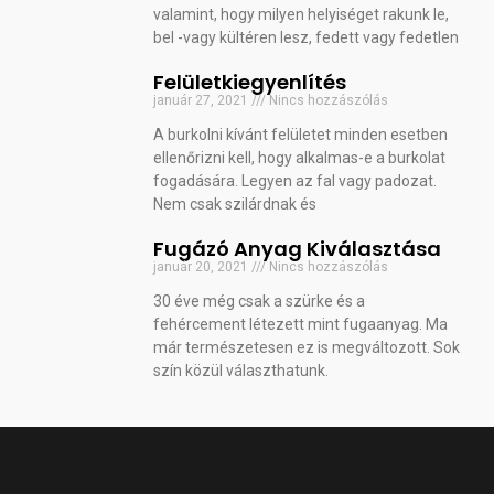
valamint, hogy milyen helyiséget rakunk le,
bel -vagy kültéren lesz, fedett vagy fedetlen
Felületkiegyenlítés
január 27, 2021
Nincs hozzászólás
A burkolni kívánt felületet minden esetben
ellenőrizni kell, hogy alkalmas-e a burkolat
fogadására. Legyen az fal vagy padozat.
Nem csak szilárdnak és
Fugázó Anyag Kiválasztása
január 20, 2021
Nincs hozzászólás
30 éve még csak a szürke és a
fehércement létezett mint fugaanyag. Ma
már természetesen ez is megváltozott. Sok
szín közül választhatunk.