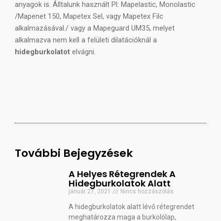
anyagok is. Álltalunk használt Pl: Mapelastic, Monolastic
/Mapenet 150, Mapetex Sel, vagy Mapetex Filc
alkalmazásával./ vagy a Mapeguard UM35, melyet
alkalmazva nem kell a felületi dilatációknál a
hidegburkolatot
elvágni.
További Bejegyzések
A Helyes Rétegrendek A
Hidegburkolatok Alatt
január 27, 2021
Nincs hozzászólás
A hidegburkolatok alatt lévő rétegrendet
meghatározza maga a burkolólap,