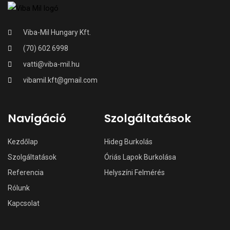
Viba-Mil Hungary Kft.
(70) 602 6998
vatti@viba-mil.hu
vibamil.kft@gmail.com
Navigáció
Szolgáltatások
Kezdőlap
Hideg Burkolás
Szolgáltatások
Óriás Lapok Burkolása
Referencia
Helyszíni Felmérés
Rólunk
Kapcsolat